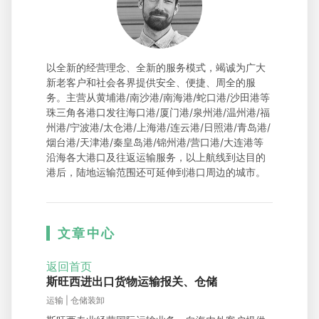
以全新的经营理念、全新的服务模式，竭诚为广大
新老客户和社会各界提供安全、便捷、周全的服
务。主营从黄埔港/南沙港/南海港/蛇口港/沙田港等
珠三角各港口发往海口港/厦门港/泉州港/温州港/福
州港/宁波港/太仓港/上海港/连云港/日照港/青岛港/
烟台港/天津港/秦皇岛港/锦州港/营口港/大连港等
沿海各大港口及往返运输服务，以上航线到达目的
港后，陆地运输范围还可延伸到港口周边的城市。
文章中心
返回首页
斯旺西进出口货物运输报关、仓储
运输 | 仓储装卸