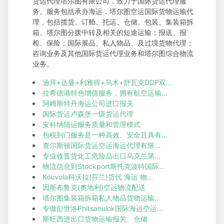
货运代理塔尔图有限公司，致力于国际货运代理服
务。服务包括承办海运，塔尔图空运国际货物运输代
理，包括揽货、订舱、托运、仓储、包装、集装箱拆
箱、塔尔图分拨中转及相关的短途运输；报送、报
检、保险；国际展品、私人物品、及过境货物代理；
咨询业务及其他国际货运代理业务和塔尔图综合物流
业务。
迪拜+达曼+利雅得+乌木+舒瓦克DDP双...
拉希德港特色增值服务，拥有航空运输...
阿姆斯特丹海运公司进口报关
国际货运卢森堡一级货运代理
安科纳陆运服务质量和管理模式
包税到门服务是一种高效、安全且具有...
查尔斯顿国际货运空运海运代理有限...
专业收普货化工危险品出口乌克兰第...
物流信息到Stockport斯托克波特国际...
Kouvola科沃拉(芬兰)货代 海运 物...
因斯布鲁克(奥地利)空运物流配送
塔尔图集装箱拆箱私人物品货物运输...
专做彭世洛Phitsanulok国际海运空运...
斯旺西进出口货物运输报关、仓储