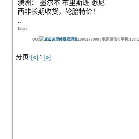
澳洲： 墨尔本 布里斯班 悉尼
西非长期收货，轮胎特价！
...
Tags:
QQ:
1695177008 | 联系微信与手机:137 11
分页:
[«]
1
[»]